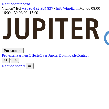
Naar hoofdinhoud
Vragen? Bel
+31 (0)182 399 837
·
info@jupiter.nl
Ma–do 08:00–
16:00 · Vr 08:00–15:00
Producten
Projecten
Partners
Offerte
Over Jupiter
Downloads
Contact
/
NL
EN
Naar de shop