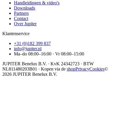
Handleidingen & video's
Downloads
Partners
Contact
Over Jupiter
Klantenservice
+31 (0)182 399 837
info@jupiter.nl
Ma–do 08:00–16:00 · Vr 08:00–15:00
JUPITER Benelux B.V.
· KvK
24342723
· BTW
NL811480203B01
· Kopen via de
shop
Privacy
Cookies
©
2026
JUPITER Benelux B.V.