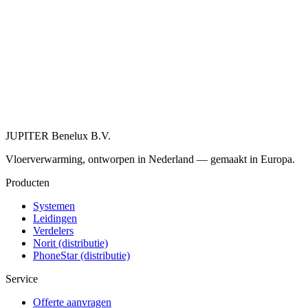
JUPITER Benelux B.V.
Vloerverwarming, ontworpen in Nederland — gemaakt in Europa.
IDEAL STR30
Producten
Systemen
Leidingen
Verdelers
Norit (distributie)
PhoneStar (distributie)
Service
Offerte aanvragen